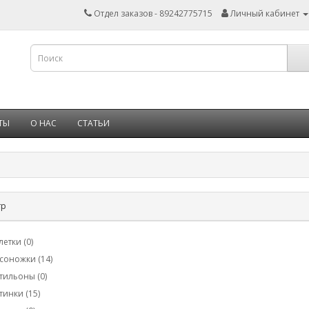
Отдел заказов - 89242775715
Личный кабинет
ТЫ
О НАС
СТАТЬИ
тр
летки (0)
соножки (14)
тильоны (0)
тинки (15)