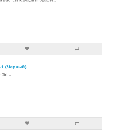
ка B&G. Светодиоды в подошве...
-1 (Черный)
irl. ..