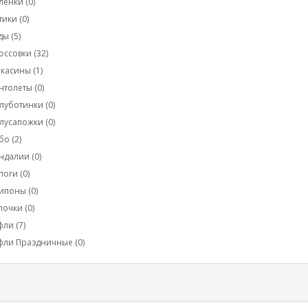
ленки (0)
тики (0)
ды (5)
оссовки (32)
касины (1)
нтолеты (0)
луботинки (0)
лусапожки (0)
бо (2)
ндалии (0)
поги (0)
ипоны (0)
почки (0)
фли (7)
фли Праздничные (0)