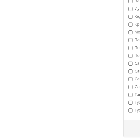
Ва
Ду
Ке
Кр
Мо
Па
По
По
Са
Са
Са
Сл
Та
Ту
Ту