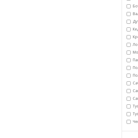
Бо
Ва
Ду
Ке
Кр
Ло
Мо
Па
По
По
Са
Са
Са
Ту
Ту
Че