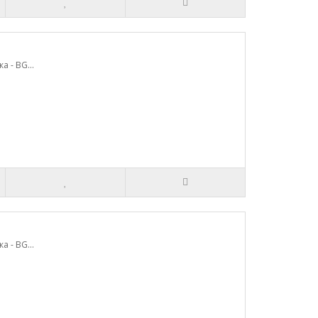
 - BG...
 - BG...