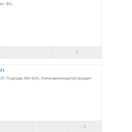
 - BG...
71
EST. Подошва ЭВА (EVA, Этиленвинилацетат) придает