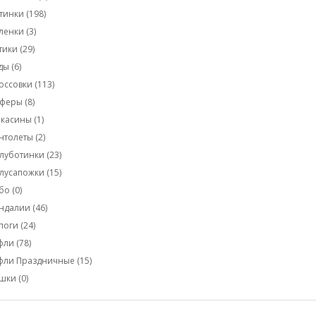
тинки (198)
ленки (3)
тики (29)
ды (6)
оссовки (113)
феры (8)
касины (1)
нтолеты (2)
луботинки (23)
лусапожки (15)
бо (0)
ндалии (46)
поги (24)
фли (78)
фли Праздничные (15)
шки (0)