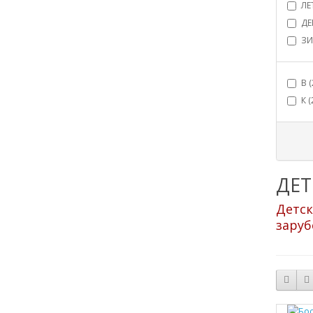
ЛЕ
ДЕ
ЗИ
В (
К (
ДЕТ
Детск
заруб