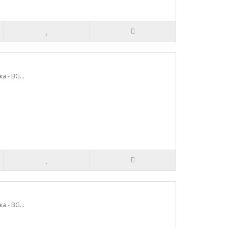
 - BG...
 - BG...