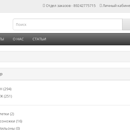
Отдел заказов - 89242775715
Личный кабине
ТЫ
О НАС
СТАТЬИ
тр
Н (294)
Ж (251)
летки (2)
соножки (16)
тильоны (0)